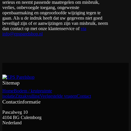
serieus en neemt passende maatregelen om misbruik,
verlies, onbevoegde toegang, ongewenste
openbaarmaking en ongeoorloofde wijziging tegen te
gaan. Als u de indruk heeft dat uw gegevens niet goed
beveiligd zijn of er aanwijzingen zijn van misbruik, neem
dan contact op met onze klantenservice of
via
info@epsparelshop.nl
Sitemap
Home
Bodem / kruipruimte
isolatie
Zitzakvulling
Veelgestelde vragen
Contact
Contactinformatie
Pascalweg 10
4104 BG Culemborg
Nederland