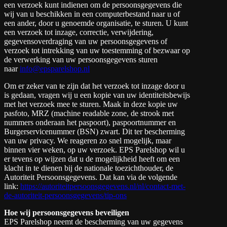
een verzoek kunt indienen om de persoonsgegevens die
wij van u beschikken in een computerbestand naar u of
een ander, door u genoemde organisatie, te sturen. U kunt
een verzoek tot inzage, correctie, verwijdering,
gegevensoverdraging van uw persoonsgegevens of
verzoek tot intrekking van uw toestemming of bezwaar op
de verwerking van uw persoonsgegevens sturen
naar
info@epsparelshop.nl
Om er zeker van te zijn dat het verzoek tot inzage door u
is gedaan, vragen wij u een kopie van uw identiteitsbewijs
met het verzoek mee te sturen. Maak in deze kopie uw
pasfoto, MRZ (machine readable zone, de strook met
nummers onderaan het paspoort), paspoortnummer en
Burgerservicenummer (BSN) zwart. Dit ter bescherming
van uw privacy. We reageren zo snel mogelijk, maar
binnen vier weken, op uw verzoek. EPS Parelshop wil u
er tevens op wijzen dat u de mogelijkheid heeft om een
klacht in te dienen bij de nationale toezichthouder, de
Autoriteit Persoonsgegevens. Dat kan via de volgende
link:
https://autoriteitpersoonsgegevens.nl/nl/contact-met-
de-autoriteit-persoonsgegevens/tip-ons
Hoe wij persoonsgegevens beveiligen
EPS Parelshop neemt de bescherming van uw gegevens