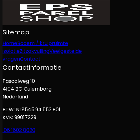
Sitemap
Home
Bodem / kruipruimte
isolatie
Zitzakvulling
Veelgestelde
vragen
Contact
Contactinformatie
Pascalweg 10
4104 BG Culemborg
Nederland
BTW: NL8545.94.553.B01
KVK: 99017229
06 1602 8020