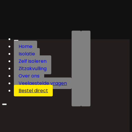
Home
Isolatie
Zelf isoleren
Zitzakvulling
Over ons
Veelgestelde vragen
Bestel direct