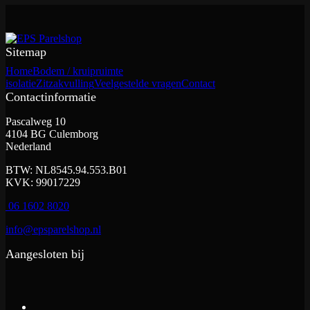
Sitemap
Home
Bodem / kruipruimte
isolatie
Zitzakvulling
Veelgestelde vragen
Contact
Contactinformatie
Pascalweg 10
4104 BG Culemborg
Nederland
BTW: NL8545.94.553.B01
KVK: 99017229
06 1602 8020
info@epsparelshop.nl
Aangesloten bij